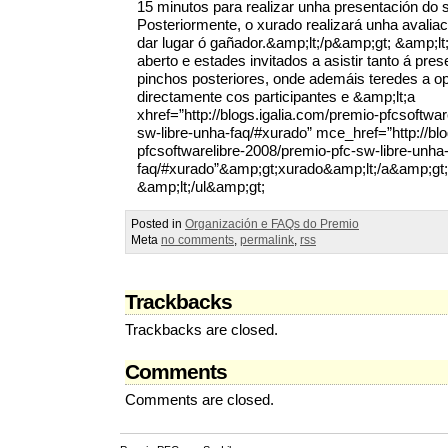
15 minutos para realizar unha presentación do 
Posteriormente, o xurado realizará unha avali
dar lugar ó gañador.&amp;lt;/p&amp;gt; &amp;l
aberto e estades invitados a asistir tanto á pr
pinchos posteriores, onde ademáis teredes a op
directamente cos participantes e &amp;lt;a
xhref=”http://blogs.igalia.com/premio-pfcsoftwa
sw-libre-unha-faq/#xurado” mce_href=”http://bl
pfcsoftwarelibre-2008/premio-pfc-sw-libre-unha
faq/#xurado”&amp;gt;xurado&amp;lt;/a&amp;gt;
&amp;lt;/ul&amp;gt;
Posted in
Organización e FAQs do Premio
Meta
no comments
,
permalink
,
rss
Trackbacks
Trackbacks are closed.
Comments
Comments are closed.