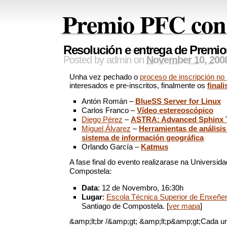
Premio PFC con
Resolución e entrega de Premi
Posted by
admin
on
November 10, 200
Unha vez pechado o
proceso de inscripción no
interesados e pre-inscritos, finalmente os
finali
Antón Román –
BlueSS Server for Linux
Carlos Franco –
Vídeo estereoscópico
Diego Pérez
–
ASTRA: Advanced Sphinx 
Miguel Álvarez
–
Herramientas de análisis
sistema de información geográfica
Orlando García –
Katmus
A fase final do evento realizarase na Universid
Compostela:
Data
: 12 de Novembro, 16:30h
Lugar
:
Escola Técnica Superior de Enxeñer
Santiago de Compostela. [
ver mapa
]
&amp;lt;br /&amp;gt; &amp;lt;p&amp;gt;Cada un 