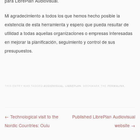
para LibrePlan Audiovisual.
Mi agradecimiento a todos los que hemos hecho posible la
existencia de esta herramienta y espero que pueda resultar de
utilidad a todas aquellas organizaciones o empresas interesadas
en mejorar la planificación, seguimiento y control de sus
presupuestos.
THIS ENTRY WAS TAGGED
AUDIOVISUAL
,
LIBREPLAN
. BOOKMARK THE
PERMALINK
.
Post navigation
←
Technological visit to the
Published LibrePlan Audiovisual
Nordic Countries: Oulu
website
→