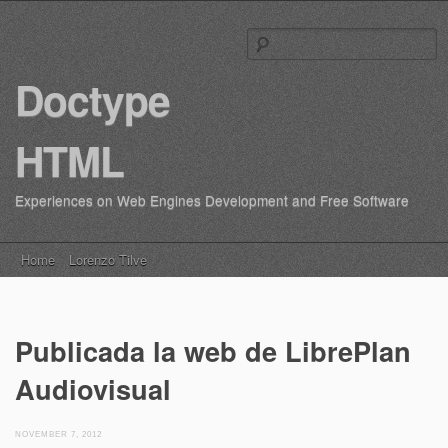
S
fo
Doctype
HTML
Experiences on Web Engines Development and Free Software
Main menu
Skip
Home
Lorenzo Tilve
to
content
Publicada la web de LibrePlan
Audiovisual
NOVEMBER 7, 2012