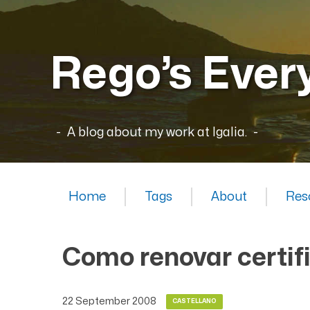
Rego’s Ever
A blog about my work at Igalia.
Home
Tags
About
Res
Como renovar certif
22 September 2008
CASTELLANO