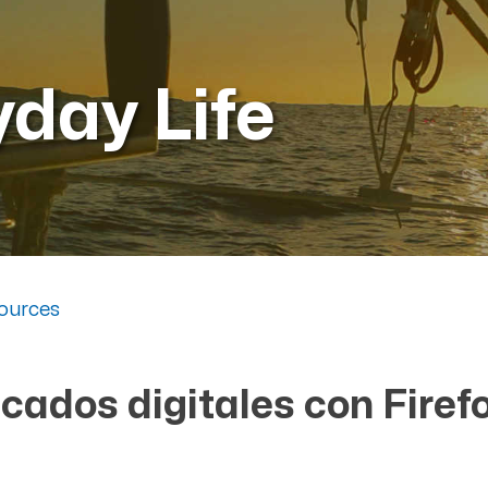
yday Life
ources
icados digitales con Fire