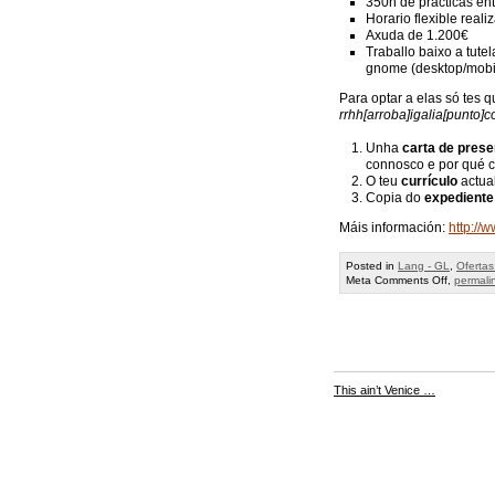
350h de prácticas ent
Horario flexible real
Axuda de 1.200€
Traballo baixo a tute
gnome (desktop/mobil
Para optar a elas só tes 
rrhh[arroba]igalia[punto]
Unha
carta de prese
connosco e por qué c
O teu
currículo
actua
Copia do
expedient
Máis información:
http://
Posted in
Lang - GL
,
Ofertas
on
Meta
Comments Off
,
permali
Prácticas
de
verán:
deadline
22
de
Maio
This ain’t Venice …