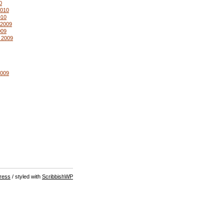
0
2010
010
2009
009
 2009
2009
ress
/ styled with
ScribbishWP