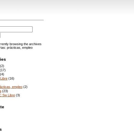
rrently browsing the archives
rtas: prácticas, empleo
ies
(2)
(17)
(4)
Libre
(16)
rácticas, empleo
(2)
a
(23)
C Sw Libre
(3)
te
s