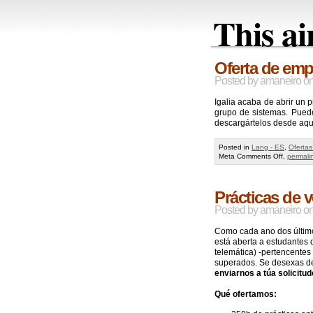
This ai
Oferta de empl
Posted by
amaneiro
o
Igalia acaba de abrir un 
grupo de sistemas. Pued
descargártelos desde aquí 
Posted in
Lang - ES
,
Ofertas
on
Meta
Comments Off
,
permali
Oferta
de
empleo
Prácticas de 
en
Igalia
Posted by
amaneiro
o
Como cada ano dos últimos
está aberta a estudantes
telemática) -pertencentes
superados. Se desexas de
enviarnos a túa solicitud
Qué ofertamos: