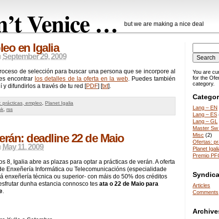
n’t Venice …
but we are making a nice deal
eo en Igalia
n
September 29, 2009
proceso de selección para buscar una persona que se incorpore al
You are cu
for the Ofe
es encontrar
los detalles de la oferta en la web
. Puedes también
category.
y difundirlos a través de tu red [
PDF
] [
txt
].
Categor
: prácticas, empleo
,
Planet Igalia
Lang – EN
nk
,
rss
Lang – ES
Lang – GL
Master Sw 
verán: deadline 22 de Maio
Misc
(2)
Ofertas: p
n
May 11, 2009
Planet Igali
Premio PF
 8, Igalia abre as plazas para optar a prácticas de verán. A oferta
 de Enxeñería Informática ou Telecomunicacións (especialidade
Syndica
 á enxeñería técnica ou superior- con máis do 50% dos créditos
sfrutar dunha estancia connosco tes
ata o 22 de Maio para
Articles
e
.
Comments
Archive