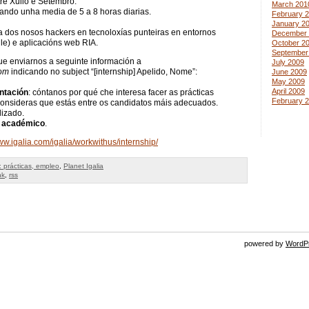
re Xullo e Setembro.
March 201
izando unha media de 5 a 8 horas diarias.
February 
January 2
la dos nosos hackers en tecnoloxías punteiras en entornos
December 
e) e aplicacións web RIA.
October 2
September
que enviarnos a seguinte información a
July 2009
com
indicando no subject “[internship] Apelido, Nome”:
June 2009
May 2009
April 2009
ntación
: cóntanos por qué che interesa facer as prácticas
February 
onsideras que estás entre os candidatos máis adecuados.
lizado.
e académico
.
www.igalia.com/igalia/workwithus/internship/
: prácticas, empleo
,
Planet Igalia
nk
,
rss
powered by
WordP